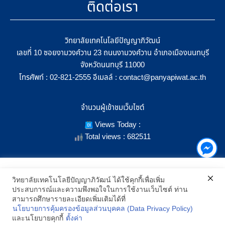
ติดต่อเรา
วิทยาลัยเทคโนโลยีปัญญาภิวัฒน์
เลขที่ 10 ซอยงามวงศ์วาน 23 ถนนงามวงศ์วาน อำเภอเมืองนนทบุรี
จังหวัดนนทบุรี 11000
โทรศัพท์ :
อีเมลล์ :
02-821-2555
contact@panyapiwat.ac.th
จำนวนผู้เข้าชมเว็บไซต์
Views Today :
Total views : 682511
เราใช้คุกกี้เพื่อเพิ่มประสิทธิภาพ และประสบการณ์ที่ดีในการใช้งาน
วิทยาลัยเทคโนโลยีปัญญาภิวัฒน์ ได้ใช้คุกกี้เพื่อเพิ่ม
เว็บไซต์ เมื่อคุณกดยอมรับเราจะสามารถเลือกแสดงสิ่งที่น่าสนใจสำหรับ
ประสบการณ์และความพึงพอใจในการใช้งานเว็บไซต์ ท่าน
SHOW LOCATION ON MAP
คุณได้โดยเฉพาะ และหากคุณต้องการเปลี่ยนการตั้งค่าของคุกกี้
สามารถศึกษารายละเอียดเพิ่มเติมได้ที่
สามารถเลือกตั้งค่าความยินยอมการใช้คุกกี้ได้ โดยคลิก "การตั้งค่า"
นโยบายการคุ้มครองข้อมูลส่วนบุคคล (Data Privacy Policy)
อ่านนโยบายคุกกี้เพิ่มเติม
2021 All Rights Reserved © Panyapiwat Learning Center |
Privacy
และนโยบายคุกกี้
ตั้งค่า
policy