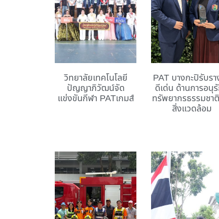
วิทยาลัยเทคโนโลยี
PAT บางกะปิรับรา
ปัญญาภิวัฒน์จัด
ดีเด่น ด้านการอนุรั
แข่งขันกีฬา PATเกมส์
ทรัพยากรธรรมชาต
สิ่งแวดล้อม