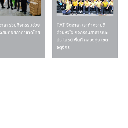
อาสา ร่วมกิจกรรมช่วย
PAT จิตอาสา เราทำความดี
้ประสบภัยสภากาชาดไทย
ด้วยหัวใจ กิจกรรมสาธารณะ
ประโยชน์ พื้นที่ คลองทุ่ง เขต
จตุจักร