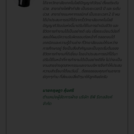
ได้จากวิทยาลัยเทคโนโลยีปัญญาภิวัฒน์ ตั้งแต่ระดับ
ปวช. สาขาช่างไฟฟ้ากำลัง เป็นระยะเวลา3 ปี และ ระดับ
ปวส. สาขาช่างแมคคาทรอนิกส์ เป็นระยะเวลา 2 ปี ผม
ได้นำประสบการณ์ที่ได้จากรั้ววิทยาลัยเทคโนโลยี
ปัญญาภิวัฒน์แห่งนี้มาปรับใช้ในการดำเนินชีวิต และ
ชีวิตการทำงานได้เป็นอย่างดี เช่น เรื่องระเบียบวินัยที่
สอนให้ผมมีความรับผิดชอบต่อหน้าที่ ตลอดจนได้
เทคนิคและความรู้ด้านช่าง ที่วิทยาลัยมอบให้ระหว่าง
การศึกษาอยู่ จึงเป็นสิ่งสำคัญและเป็นจุดเริ่มต้นของ
ชีวิตการทำงานที่ดีเยี่ยม โดยนำประสบการณ์ที่ได้มา
ปรับใช้ในหน้าที่การทำงานได้เป็นอย่างดียิ่ง ไม่ว่าจะเป็น
งานสายช่างอุตสาหกรรมและงานบริหารจึงทำให้ประสบ
ความสำเร็จมาได้จนวันนี้...ต้องขอขอบคุณท่านอาจาร
ย์ทุกๆท่าน ที่ส่งมอบสิ่งดีๆมาให้ลูกศิษย์ครับ
นายกฤษฎา คุ้มศรี
ตำแหน่งผู้จัดการฝ่าย บริษัท ซีพี รีเทลลิงค์
จำกัด