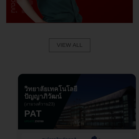
VIEW ALL
วิทยาลัยเทคโนโลยี
ปัญญาภิวัฒน์
(งามวงศ์วาน23)
PAT
UPDATE
27/07/69